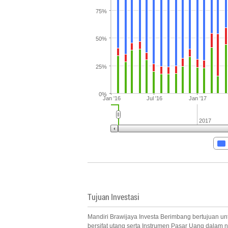
75%
50%
25%
0%
Jan '16
Jul '16
Jan '17
2017
Tujuan Investasi
Mandiri Brawijaya Investa Berimbang bertujuan unt
bersifat utang serta Instrumen Pasar Uang dalam n