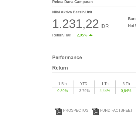
Reksa Dana Campuran
Nilai Aktiva Bersih/Unit
Bar
1.231,22
IDR
Not 
Return/Hari
2,05%
Performance
Return
1 Bln
YTD
1 Th
3 Th
0,80%
-3,79%
4,44%
0,64%
PROSPECTUS
FUND FACTSHEET