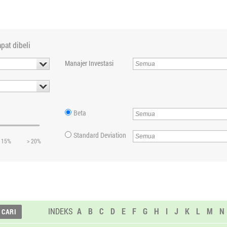
pat dibeli
Manajer Investasi
Beta
Standard Deviation
 15%
> 20%
INDEKS
A
B
C
D
E
F
G
H
I
J
K
L
M
N