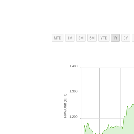
1.400
1.300
NAV/Unit (IDR)
1.200