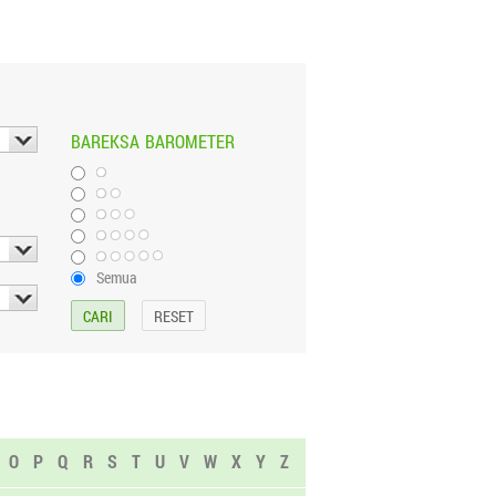
BAREKSA
BAROMETER
Semua
O
P
Q
R
S
T
U
V
W
X
Y
Z