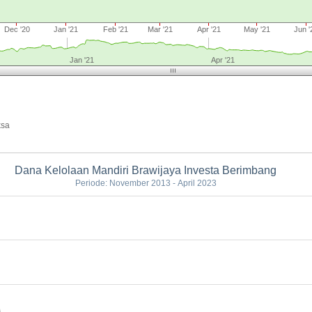
Dec '20
Jan '21
Feb '21
Mar '21
Apr '21
May '21
Jun '
Jan '21
Apr '21
ksa
Dana Kelolaan Mandiri Brawijaya Investa Berimbang
Periode: November 2013 - April 2023