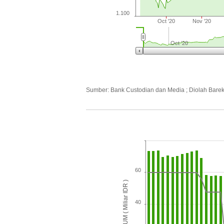
1.100
Oct '20
Nov '20
Oct '20
Sumber: Bank Custodian dan Media ; Diolah Bare
60
AUM ( Miliar IDR )
40