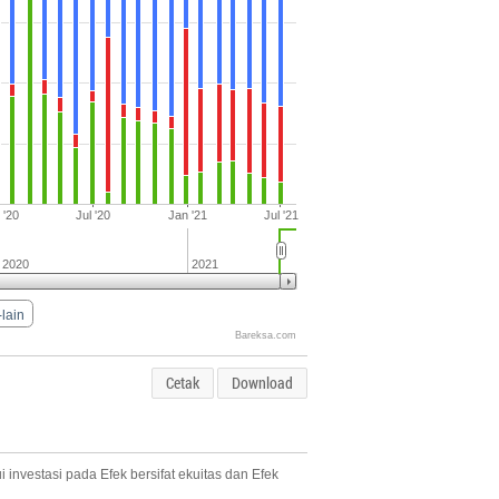
 '20
Jul '20
Jan '21
Jul '21
2020
2021
-lain
Bareksa.com
Cetak
Download
investasi pada Efek bersifat ekuitas dan Efek