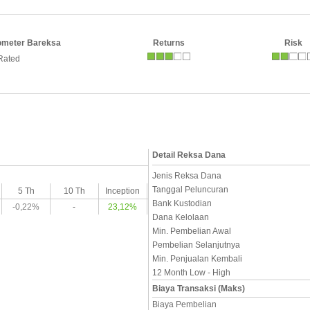
ometer Bareksa
Returns
Risk
Rated
Detail Reksa Dana
Jenis Reksa Dana
Tanggal Peluncuran
5 Th
10 Th
Inception
Bank Kustodian
-0,22%
-
23,12%
Dana Kelolaan
Min. Pembelian Awal
Pembelian Selanjutnya
Min. Penjualan Kembali
12 Month Low - High
Biaya Transaksi (Maks)
Biaya Pembelian