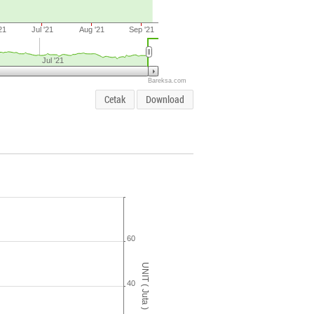
21
Jul '21
Aug '21
Sep '21
Jul '21
Bareksa.com
Cetak
Download
60
UNIT ( Juta )
40