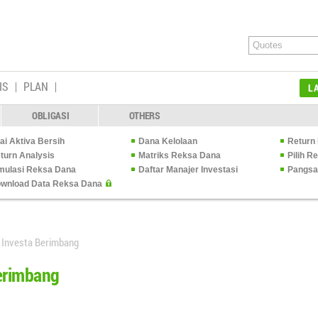
IS
PLAN
L
OBLIGASI
OTHERS
lai Aktiva Bersih
Dana Kelolaan
Return 
turn Analysis
Matriks Reksa Dana
Pilih 
mulasi Reksa Dana
Daftar Manajer Investasi
Pangsa
wnload Data Reksa Dana
a Investa Berimbang
Berimbang