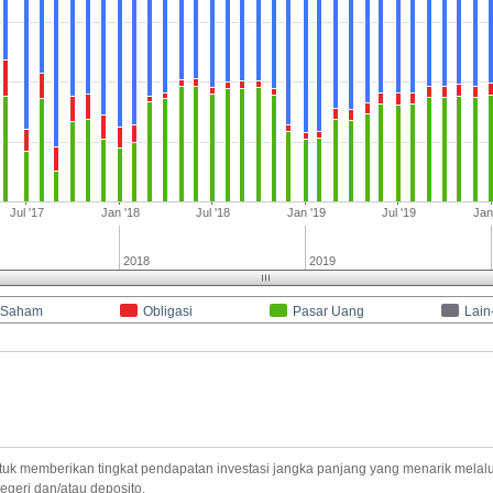
Jul '17
Jan '18
Jul '18
Jan '19
Jul '19
Jan
2018
2019
Saham
Obligasi
Pasar Uang
Lain
uk memberikan tingkat pendapatan investasi jangka panjang yang menarik melalui 
egeri dan/atau deposito.