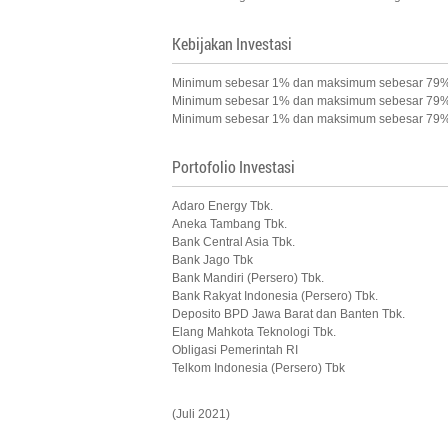
Kebijakan Investasi
Minimum sebesar 1% dan maksimum sebesar 79% p
Minimum sebesar 1% dan maksimum sebesar 79% p
Minimum sebesar 1% dan maksimum sebesar 79% 
Portofolio Investasi
Adaro Energy Tbk.
Aneka Tambang Tbk.
Bank Central Asia Tbk.
Bank Jago Tbk
Bank Mandiri (Persero) Tbk.
Bank Rakyat Indonesia (Persero) Tbk.
Deposito BPD Jawa Barat dan Banten Tbk.
Elang Mahkota Teknologi Tbk.
Obligasi Pemerintah RI
Telkom Indonesia (Persero) Tbk
(Juli 2021)