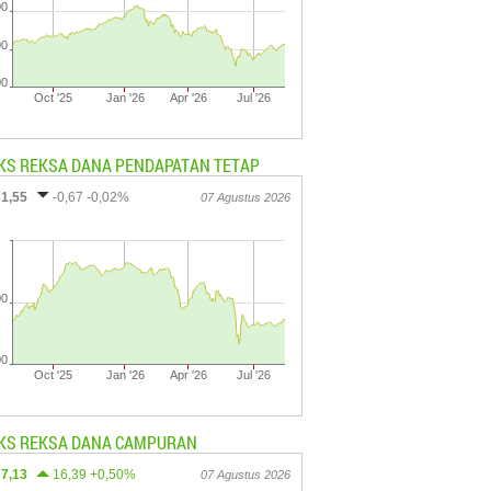
00
00
00
Oct '25
Jan '26
Apr '26
Jul '26
KS REKSA DANA PENDAPATAN TETAP
71,55
-0,67 -0,02%
07 Agustus 2026
00
00
Oct '25
Jan '26
Apr '26
Jul '26
KS REKSA DANA CAMPURAN
27,13
16,39 +0,50%
07 Agustus 2026