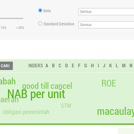
Beta
Standard Deviation
 15%
> 20%
INDEKS
A
B
C
D
E
F
G
H
I
J
K
L
M
N
abah
ROE
good till cancel
NAB per unit
daerah
GTW
macaulay
obligasi pemerintah