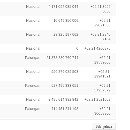
Nasional
4.171.094.035.044
+62 21 3952
5050
Nasional
10.649.350.006
+62 21
29021580
Nasional
23.325.197.662
+62 21 2940
7184
Nasional
0
+62 21 4260375
Patungan
21.878.280.760.744
+62 21
29539000
Nasional
556.279.025.508
+62 21-
29941821
Patungan
527.495.333.651
+62 21
57957579
Nasional
3.495.614.382.842
+62 21 2521662
Patungan
114.451.241.198
+62 21
30058800
Selanjutnya