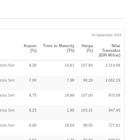
04 September 2019
Kupon
Time to Maturity
Harga
Nilai
(%)
(Th)
(%)
Transaksi
(IDR Miliar)
esia Seri
8,38
14,81
107,60
1.314,68
esia Seri
7,00
7,88
98,26
1.062,19
esia Seri
8,75
24,88
107,00
970,09
esia Seri
8,25
1,96
103,31
947,45
esia Seri
0,00
19,04
99,50
727,61