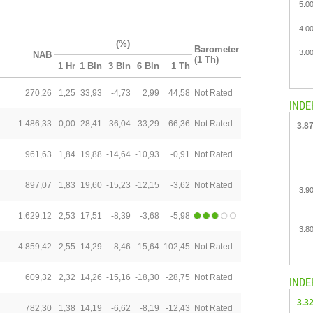
5.0
4.0
(%)
Barometer
3.0
NAB
(1 Th)
1 Hr
1 Bln
3 Bln
6 Bln
1 Th
270,26
1,25
33,93
-4,73
2,99
44,58
Not Rated
INDE
1.486,33
0,00
28,41
36,04
33,29
66,36
Not Rated
3.8
961,63
1,84
19,88
-14,64
-10,93
-0,91
Not Rated
897,07
1,83
19,60
-15,23
-12,15
-3,62
Not Rated
3.9
1.629,12
2,53
17,51
-8,39
-3,68
-5,98
3.8
4.859,42
-2,55
14,29
-8,46
15,64
102,45
Not Rated
609,32
2,32
14,26
-15,16
-18,30
-28,75
Not Rated
INDE
3.3
782,30
1,38
14,19
-6,62
-8,19
-12,43
Not Rated