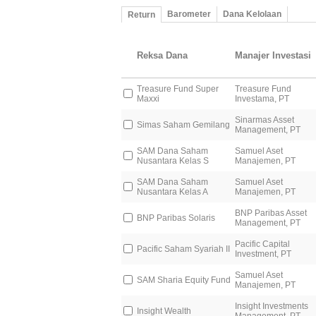
Barometer
Dana Kelolaan
Return
Reksa Dana
Manajer Investasi
Treasure Fund Super
Treasure Fund
Maxxi
Investama, PT
Sinarmas Asset
Simas Saham Gemilang
Management, PT
SAM Dana Saham
Samuel Aset
Nusantara Kelas S
Manajemen, PT
SAM Dana Saham
Samuel Aset
Nusantara Kelas A
Manajemen, PT
BNP Paribas Asset
BNP Paribas Solaris
Management, PT
Pacific Capital
Pacific Saham Syariah II
Investment, PT
Samuel Aset
SAM Sharia Equity Fund
Manajemen, PT
Insight Investments
Insight Wealth