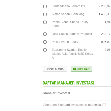
Lautandhana Saham Inti
2.200,97
Simas Saham Gemilang
1.486,33
Panin Global Sharia Equity
1,94
Fund
Jasa Capital Saham Progresif
288,17
Phillip Prime Equity
905,02
Eastspring Syariah Equity
2,06
Islamic Asia Pacific USD Kelas
A
HAPUS SEMUA
DAFTAR MANAJER INVESTASI
Manajer Investasi
Aberdeen Standard Investments Indonesia, PT