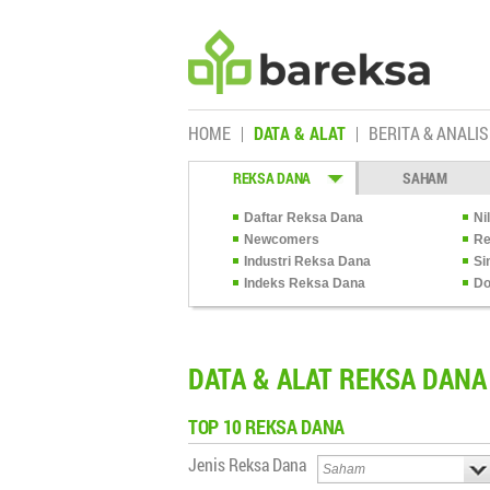
HOME
DATA & ALAT
BERITA & ANALIS
REKSA DANA
SAHAM
Daftar Reksa Dana
Ni
Newcomers
Re
Industri Reksa Dana
Si
Indeks Reksa Dana
Do
DATA & ALAT REKSA DANA
TOP 10
REKSA DANA
Jenis Reksa Dana