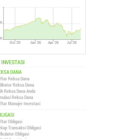
00
00
Oct '25
Jan '26
Apr '26
Jul '26
 INVESTASI
EKSA DANA
ftar Reksa Dana
dikator Reksa Dana
lih Reksa Dana Anda
mulasi Reksa Dana
ftar Manajer Investasi
BLIGASI
ftar Obligasi
kap Transaksi Obligasi
lkulator Obligasi