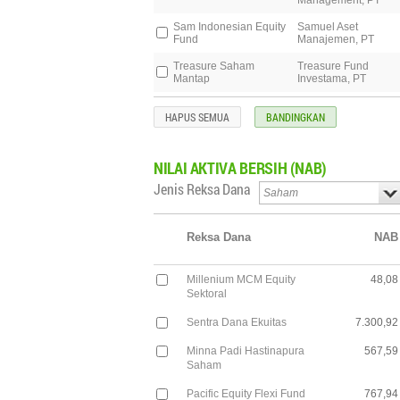
Management, PT
Sam Indonesian Equity
Samuel Aset
Fund
Manajemen, PT
Treasure Saham
Treasure Fund
Mantap
Investama, PT
HAPUS SEMUA
BANDINGKAN
NILAI
AKTIVA BERSIH (NAB)
Jenis Reksa Dana
Reksa Dana
NAB
Millenium MCM Equity
48,08
Sektoral
Sentra Dana Ekuitas
7.300,92
Minna Padi Hastinapura
567,59
Saham
Pacific Equity Flexi Fund
767,94