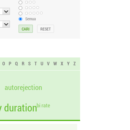
Semua
O
P
Q
R
S
T
U
V
W
X
Y
Z
autorejection
 duration
bi rate