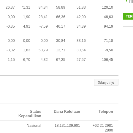
Pi
26,37
71,31
84,84
58,89
51,83
120,10
TER
0,00
-1,90
28,41
66,36
42,00
48,63
-0,35
4,91
-7,59
46,17
34,39
94,19
0,00
0,00
0,00
30,84
33,16
-71,18
-3,32
1,83
50,79
12,71
30,64
-9,50
-1,15
6,70
-4,32
67,25
27,57
106,45
Selanjutnya
Status
Dana Kelolaan
Telepon
Kepemilikan
Nasional
18.131.139.601
+62 21 2981
2800