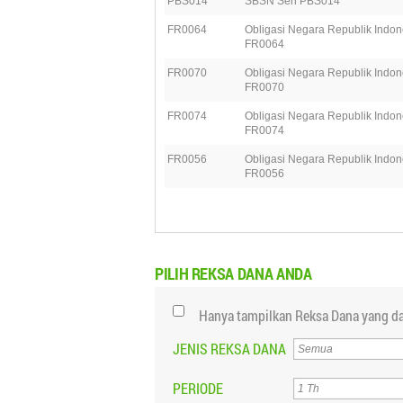
PBS014
SBSN Seri PBS014
FR0064
Obligasi Negara Republik Indon
FR0064
FR0070
Obligasi Negara Republik Indon
FR0070
FR0074
Obligasi Negara Republik Indon
FR0074
FR0056
Obligasi Negara Republik Indon
FR0056
PILIH
REKSA DANA ANDA
Hanya tampilkan Reksa Dana yang da
JENIS REKSA DANA
PERIODE