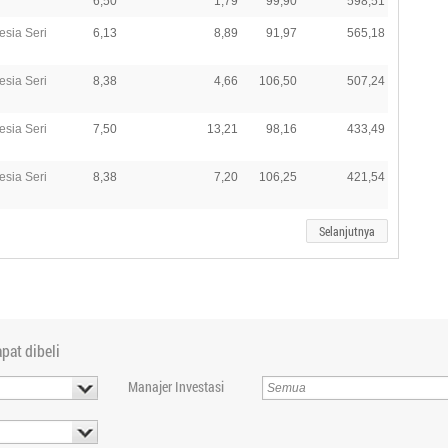
6,50
1,79
99,90
598,51
esia Seri
6,13
8,89
91,97
565,18
esia Seri
8,38
4,66
106,50
507,24
esia Seri
7,50
13,21
98,16
433,49
esia Seri
8,38
7,20
106,25
421,54
Selanjutnya
pat dibeli
Manajer Investasi