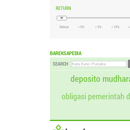
RETURN
Semua
> 0%
> 5%
> 10%
>
BAREKSAPEDIA
SEARCH
deposito mudhar
obligasi pemerintah 