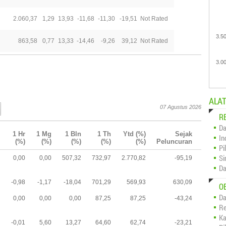
2.060,37
1,29
13,93
-11,68
-11,30
-19,51
Not Rated
3.5
863,58
0,77
13,33
-14,46
-9,26
39,12
Not Rated
3.0
ALAT
07 Agustus 2026
R
Da
1 Hr
1 Mg
1 Bln
1 Th
Ytd (%)
Sejak
In
(%)
(%)
(%)
(%)
(%)
Peluncuran
Pi
Si
0,00
0,00
507,32
732,97
2.770,82
-95,19
Da
-0,98
-1,17
-18,04
701,29
569,93
630,09
O
Da
0,00
0,00
0,00
87,25
87,25
-43,24
Re
Ka
-0,01
5,60
13,27
64,60
62,74
-23,21