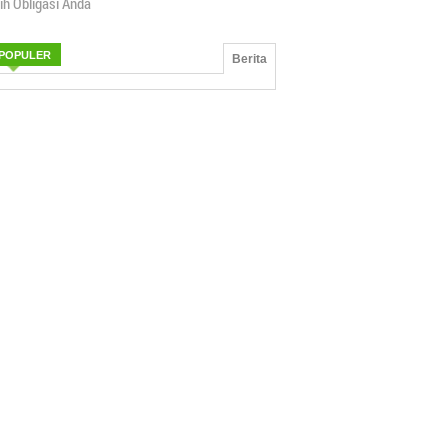
lih Obligasi Anda
POPULER
Berita