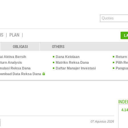
IS
PLAN
L
OBLIGASI
OTHERS
lai Aktiva Bersih
Dana Kelolaan
Return 
turn Analysis
Matriks Reksa Dana
Pilih 
mulasi Reksa Dana
Daftar Manajer Investasi
Pangsa
wnload Data Reksa Dana
INDE
4.1
07 Agustus 2026