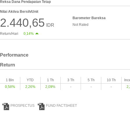
Reksa Dana Pendapatan Tetap
Nilai Aktiva Bersih/Unit
Barometer Bareksa
2.440,65
IDR
Not Rated
Return/Hari
0,14%
Performance
Return
1 Bln
YTD
1 Th
3 Th
5 Th
10 Th
Inc
0,58%
2,26%
2,09%
-
-
-
2
PROSPECTUS
FUND FACTSHEET