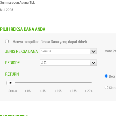
Summarecon Agung Tbk
Mei 2025
PILIH
REKSA DANA ANDA
Hanya tampilkan Reksa Dana yang dapat dibeli
JENIS REKSA DANA
Manajer
PERIODE
RETURN
Beta
Stan
Semua
> 0%
> 5%
> 10%
> 15%
> 20%