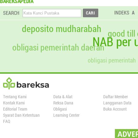
BAREKSAPEDIA
INDEKS
A
SEARCH
deposito mudharabah
good till
NAB per u
obligasi pemerintah daerah
obligasi pemerintah
Tentang Kami
Data & Alat
Daftar Member
Kontak Kami
Reksa Dana
Langganan Data
Editorial Team
Obligasi
Buka Account
Syarat Dan Ketentuan
Learning Center
FAQ