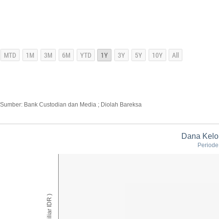
Sumber: Bank Custodian dan Media ; Diolah Bareksa
Dana Kelol
Periode:
AUM ( Miliar IDR )