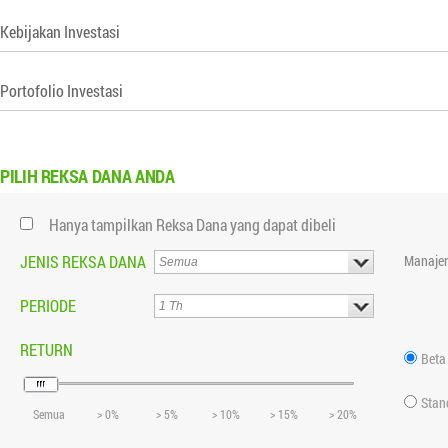
Kebijakan Investasi
Portofolio Investasi
PILIH
REKSA DANA ANDA
Hanya tampilkan Reksa Dana yang dapat dibeli
JENIS REKSA DANA
Manajer
PERIODE
RETURN
Beta
Stan
Semua
> 0%
> 5%
> 10%
> 15%
> 20%