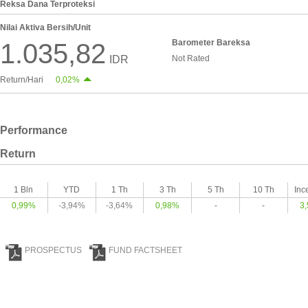
Reksa Dana Terproteksi
Nilai Aktiva Bersih/Unit
Barometer Bareksa
1.035,82
IDR
Not Rated
Return/Hari
0,02%
Performance
Return
1 Bln
YTD
1 Th
3 Th
5 Th
10 Th
Inc
0,99%
-3,94%
-3,64%
0,98%
-
-
3
PROSPECTUS
FUND FACTSHEET