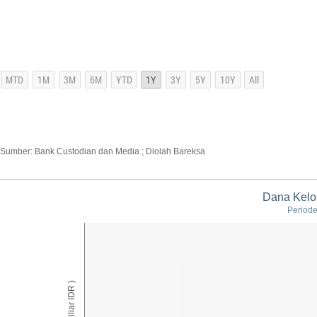
Sumber: Bank Custodian dan Media ; Diolah Bareksa
Dana Kelol
Periode:
AUM ( Miliar IDR )