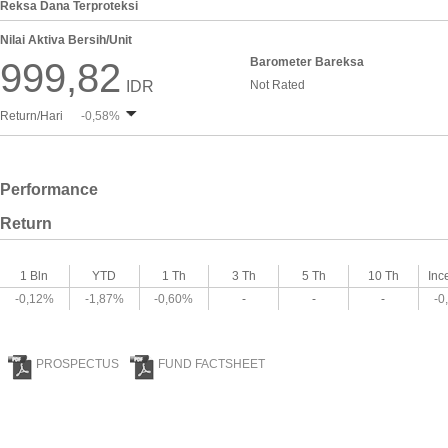
Reksa Dana Terproteksi
Nilai Aktiva Bersih/Unit
Barometer Bareksa
999,82
IDR
Not Rated
Return/Hari
-0,58%
Performance
Return
1 Bln
YTD
1 Th
3 Th
5 Th
10 Th
Inc
-0,12%
-1,87%
-0,60%
-
-
-
-0
PROSPECTUS
FUND FACTSHEET