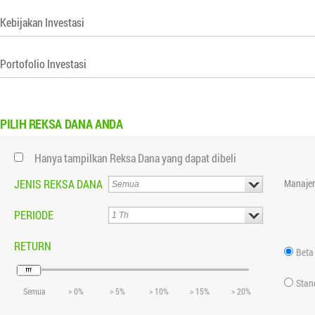
Kebijakan Investasi
Portofolio Investasi
PILIH
REKSA DANA ANDA
Hanya tampilkan Reksa Dana yang dapat dibeli
JENIS REKSA DANA
Manajer
PERIODE
RETURN
Beta
Stan
Semua
> 0%
> 5%
> 10%
> 15%
> 20%