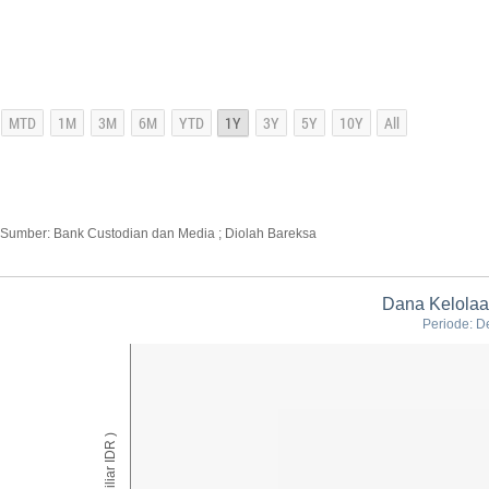
Sumber: Bank Custodian dan Media ; Diolah Bareksa
Dana Kelola
Periode: D
AUM ( Miliar IDR )