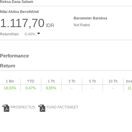
Reksa Dana Saham
Nilai Aktiva Bersih/Unit
Barometer Bareksa
1.117,70
IDR
Not Rated
Return/Hari
-0,40%
Performance
Return
1 Bln
YTD
1 Th
3 Th
5 Th
10 Th
Inc
18,03%
0,47%
8,65%
-
-
-
11
PROSPECTUS
FUND FACTSHEET