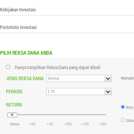
Kebijakan Investasi
Portofolio Investasi
PILIH
REKSA DANA ANDA
Hanya tampilkan Reksa Dana yang dapat dibeli
JENIS REKSA DANA
Manajer
PERIODE
RETURN
Beta
Stan
Semua
> 0%
> 5%
> 10%
> 15%
> 20%