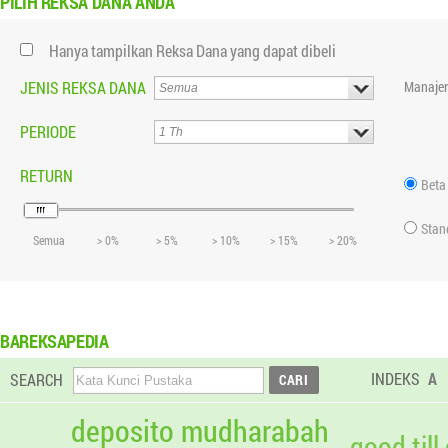
PILIH
REKSA DANA ANDA
Hanya tampilkan Reksa Dana yang dapat dibeli
JENIS REKSA DANA
Manajer
PERIODE
RETURN
Beta
Stan
Semua
> 0%
> 5%
> 10%
> 15%
> 20%
BAREKSAPEDIA
INDEKS
A
SEARCH
deposito mudharabah
good till