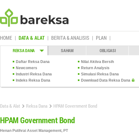
HOME
DATA & ALAT
BERITA & ANALISIS
PLAN
REKSA DANA
SAHAM
OBLIGASI
Daftar Reksa Dana
Nilai Aktiva Bersih
Newcomers
Return Analysis
Industri Reksa Dana
Simulasi Reksa Dana
Indeks Reksa Dana
Download Data Reksa Dana
Data & Alat
Reksa Dana
HPAM Government Bond
HPAM Government Bond
Henan Putihrai Asset Management, PT