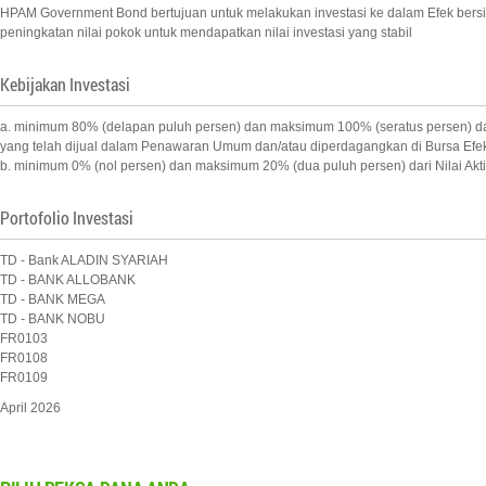
HPAM Government Bond bertujuan untuk melakukan investasi ke dalam Efek bersif
peningkatan nilai pokok untuk mendapatkan nilai investasi yang stabil
Kebijakan Investasi
a. minimum 80% (delapan puluh persen) dan maksimum 100% (seratus persen) dari 
yang telah dijual dalam Penawaran Umum dan/atau diperdagangkan di Bursa Efek
b. minimum 0% (nol persen) dan maksimum 20% (dua puluh persen) dari Nilai Akti
Portofolio Investasi
TD - Bank ALADIN SYARIAH
TD - BANK ALLOBANK
TD - BANK MEGA
TD - BANK NOBU
FR0103
FR0108
FR0109
April 2026