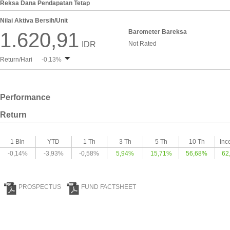
Reksa Dana Pendapatan Tetap
Nilai Aktiva Bersih/Unit
Barometer Bareksa
1.620,91
IDR
Not Rated
Return/Hari
-0,13%
Performance
Return
1 Bln
YTD
1 Th
3 Th
5 Th
10 Th
Inc
-0,14%
-3,93%
-0,58%
5,94%
15,71%
56,68%
62
PROSPECTUS
FUND FACTSHEET